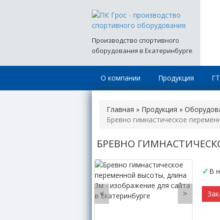
Производство спортивного
оборудования в Екатеринбурге
О компании
Продукция
Г
Главная
»
Продукция
»
Оборудова
Бревно гимнастическое переменн
БРЕВНО ГИМНАСТИЧЕСК
В 
<
>
Зак