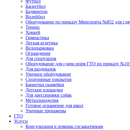
Футбол
Баскетбол
Бадминтон
Волейбол
Оборудование по приказу Минспорта №852 для сд
Теннис
Хоккей
Гимнастика
Легкая атлетика
Велопарковки
Ограждения
Для спортзалов
Оборудование для сдачи норм ГТО по приказу №107 
Для раздевалок
Уличное оборудование
Спортивные покрытия
Банкетки скамейки
Детские площадки
Для дреcсировки собак
Металлоизделия
Готовое оснащение для школ
Уличные тренажеры
ГТО
Услуги
Консультация и помощь госзаказчикам