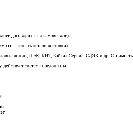
аранее договориться о самовывозе).
мо согласовать детали доставки).
еловые линии, ПЭК, КИТ, Байкал Сервис, СДЭК и др. Стоимость 
у, действует система предоплаты.
м
ии
лет