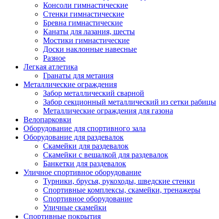
Консоли гимнастические
Стенки гимнастические
Бревна гимнастические
Канаты для лазания, шесты
Мостики гимнастические
Доски наклонные навесные
Разное
Легкая атлетика
Гранаты для метания
Металлические ограждения
Забор металлический сварной
Забор секционный металлический из сетки рабицы
Металлические ограждения для газона
Велопарковки
Оборудование для спортивного зала
Оборудование для раздевалок
Скамейки для раздевалок
Скамейки с вешалкой для раздевалок
Банкетки для раздевалок
Уличное спортивное оборудование
Турники, брусья, рукоходы, шведские стенки
Спортивные комплексы, скамейки, тренажеры
Спортивное оборудование
Уличные скамейки
Спортивные покрытия