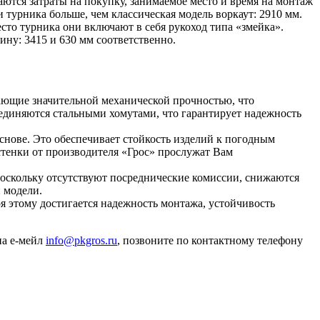
тся затраты на покупку, занимаемое место и время на монтаж
 турника больше, чем классическая модель воркаут: 2910 мм.
сто турника они включают в себя рукоход типа «змейка».
ну: 3415 и 630 мм соответственно.
дающие значительной механической прочностью, что
оединяются стальными хомутами, что гарантирует надежность
нове. Это обеспечивает стойкость изделий к погодным
стенки от производителя «Грос» прослужат Вам
 поскольку отсутствуют посреднические комиссии, снижаются
 модели.
ря этому достигается надежность монтажа, устойчивость
на е-мейл
info@pkgros.ru
, позвоните по контактному телефону