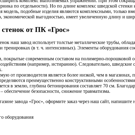
сширить комплекс выполняемых упражнений. При этом сокращаю
рника по отдельности). Но по длине комплекс шведской стенки и
я модель, подобные изделия являются комплексными, только вме
 экономической выгодностью, имеет увеличенную длину и шири
стенок от ПК «Грос»
тенок наш завод использует толстые металлические трубы, обла
и тренировках (в т. ч. интенсивных). Элементы оборудования с
, покрытые современным составом на полимерно-порошковой ос
воздействиям (например, истиранию). Следовательно, шведские 
х.
мую от производителя является более низкой, чем в магазинах,
определяются преимущественно конструктивными особенностями
ется в землю, глубина бетонирования составляет 70 см. Благода
– обеспечение безопасности, снижение травматизма.
азине завода «Грос», оформите заказ через наш сайт, напишите 
го оборудования