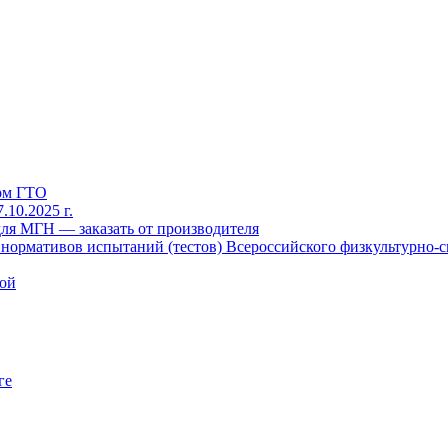
рм ГТО
10.2025 г.
для МГН — заказать от производителя
ормативов испытаний (тестов) Всероссийского физкультурно-сп
кой