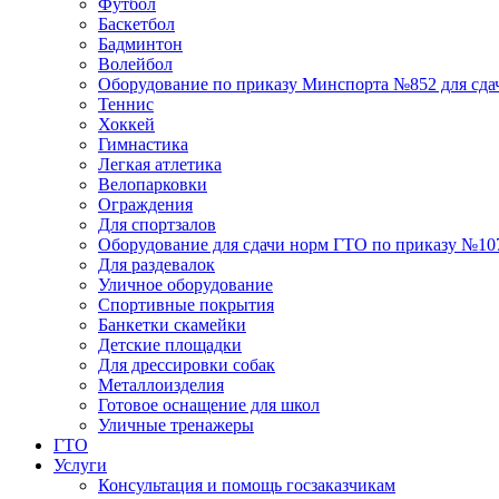
Футбол
Баскетбол
Бадминтон
Волейбол
Оборудование по приказу Минспорта №852 для сд
Теннис
Хоккей
Гимнастика
Легкая атлетика
Велопарковки
Ограждения
Для спортзалов
Оборудование для сдачи норм ГТО по приказу №107 
Для раздевалок
Уличное оборудование
Спортивные покрытия
Банкетки скамейки
Детские площадки
Для дреcсировки собак
Металлоизделия
Готовое оснащение для школ
Уличные тренажеры
ГТО
Услуги
Консультация и помощь госзаказчикам