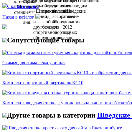
Скачать прайс
Назад в каталог
Сопутствующие товары
Скамья для жима лежа уличная
Комплекс спортивный, вертикаль КС10
Комплекс шведская стенка, турник, кольца, канат, щит баскетб
Другие товары в категории
Шведские 