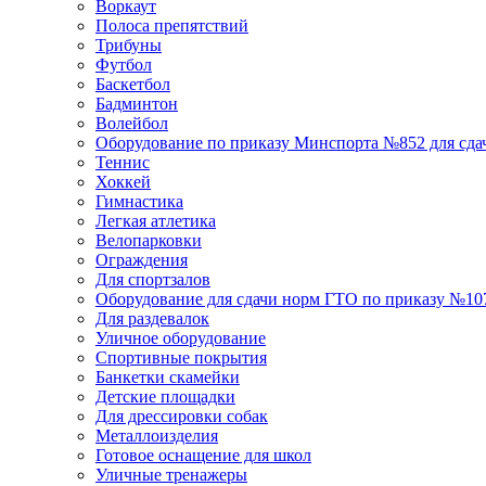
Воркаут
Полоса препятствий
Трибуны
Футбол
Баскетбол
Бадминтон
Волейбол
Оборудование по приказу Минспорта №852 для сд
Теннис
Хоккей
Гимнастика
Легкая атлетика
Велопарковки
Ограждения
Для спортзалов
Оборудование для сдачи норм ГТО по приказу №107 
Для раздевалок
Уличное оборудование
Спортивные покрытия
Банкетки скамейки
Детские площадки
Для дреcсировки собак
Металлоизделия
Готовое оснащение для школ
Уличные тренажеры