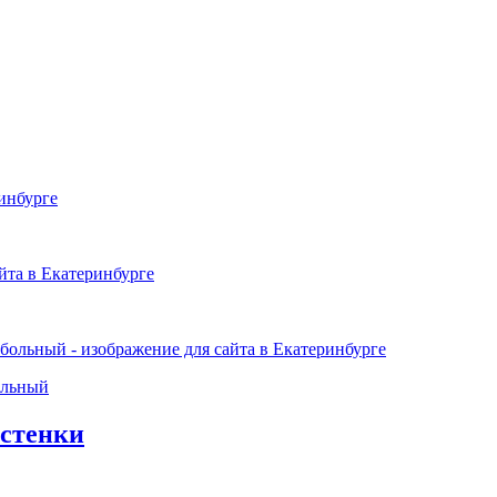
ольный
стенки