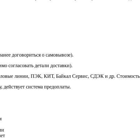
аранее договориться о самовывозе).
мо согласовать детали доставки).
еловые линии, ПЭК, КИТ, Байкал Сервис, СДЭК и др. Стоимость 
у, действует система предоплаты.
м
ии
лет